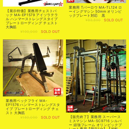
業務用 Tバーロウ MA-TL124 ロ
【展示特価】業務用チェストバ
ーイングマシン 50mm オリンピ
ック MA-EP1579 アイソラテラ
ックプレート対応 黒
ル ハンマーストレングスタイプ
¥83,800
SOLD OUT
プレートローディング チェスト
大胸筋
¥190,000
SOLD OUT
業務用ペックフライ MA-
EP1576 ハンマーストレングスタ
イプ プレートローディング チェ
スト 大胸筋
【販売終了】業務用 スーパース
¥180,000
SOLD OUT
ミスマシン MA-SC9716 シルバ
ー 頑強フレーム オリンピックプ
レート専用【限定1台】【送料