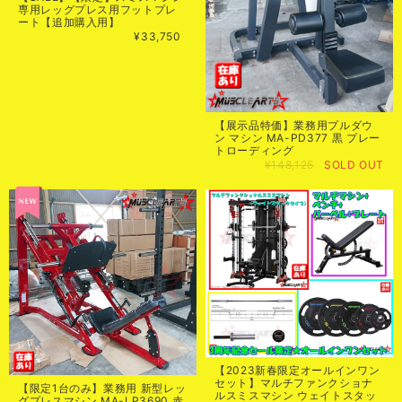
専用レッグプレス用フットプレ
ート【追加購入用】
¥33,750
【展示品特価】業務用プルダウ
ン マシン MA-PD377 黒 プレー
トローディング
¥148,125
SOLD OUT
【2023新春限定オールインワン
セット】マルチファンクショナ
【限定1台のみ】業務用 新型レッ
ルスミスマシン ウェイトスタッ
グプレスマシン MA-LP3690 赤