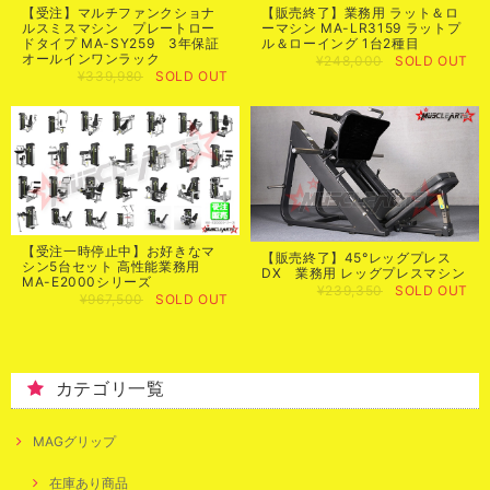
【受注】マルチファンクショナ
【販売終了】業務用 ラット＆ロ
ルスミスマシン プレートロー
ーマシン MA-LR3159 ラットプ
ドタイプ MA-SY259 3年保証
ル＆ローイング 1台2種目
オールインワンラック
¥248,000
SOLD OUT
¥339,980
SOLD OUT
【受注一時停止中】お好きなマ
【販売終了】45°レッグプレス
シン5台セット 高性能業務用
DX 業務用 レッグプレスマシン
MA-E2000シリーズ
¥239,350
SOLD OUT
¥967,500
SOLD OUT
カテゴリ一覧
MAGグリップ
在庫あり商品