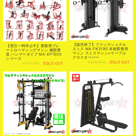
【販売終了】ファンクショナル
【受注一時停止中】業務用プレ
スミス MA-FK3190 本格業務用
ートローディングマシン 種類豊
マシン スミスマシン+ケーブル
富 ハンマータイプ MA-EP1500
クロスオーバー
シリーズ
¥398,000
SOLD OUT
¥175,780
SOLD OUT