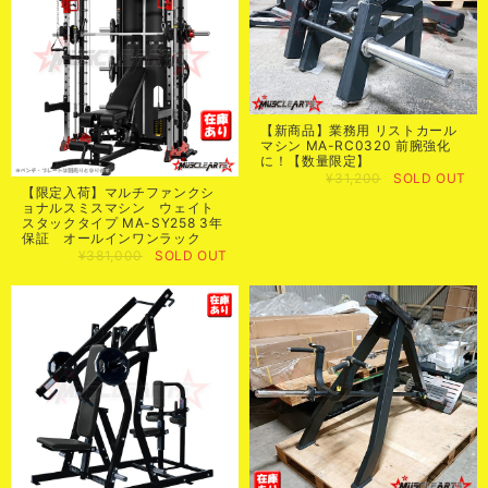
【新商品】業務用 リストカール
マシン MA-RC0320 前腕強化
に！【数量限定】
¥31,200
SOLD OUT
【限定入荷】マルチファンクシ
ョナルスミスマシン ウェイト
スタックタイプ MA-SY258 3年
保証 オールインワンラック
¥381,000
SOLD OUT