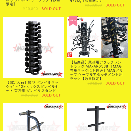
475kg【数量限定】
限定】
¥359,800
SOLD OUT
¥29,800
SOLD OUT
【新商品】業務用アタッチメン
トラック MA-AR0538 【MAG
専用ラックにも最適】MAGグリ
ップ ケーブルアタッチメント用
ラック【数量限定】
【限定入荷】縦型 ダンベルラッ
¥31,200
SOLD OUT
ク＋1～10kヘックスダンベルセ
ット 業務用 ダンベルスタンド
¥108,000
SOLD OUT