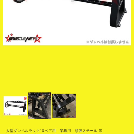
大型ダンベルラック10ペア用 業務用 頑強スチール 黒