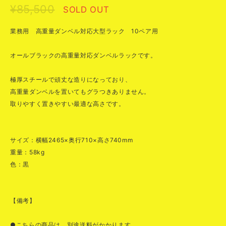
¥85,500
SOLD OUT
業務用 高重量ダンベル対応大型ラック 10ペア用
オールブラックの高重量対応ダンベルラックです。
極厚スチールで頑丈な造りになっており、
高重量ダンベルを置いてもグラつきありません。
取りやすく置きやすい最適な高さです。
サイズ：横幅2465×奥行710×高さ740mm
重量：58kg
色：黒
【備考】
●こちらの商品は、別途送料がかかります。