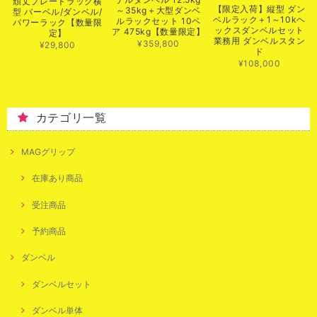
頑丈プレートラック横
【限定入荷】縦型 ダン
～35kg＋大型ダンベ
型 バーベル/ダンベル/
ベルラック＋1～10kヘ
ルラックセット 10ペ
パワーラック【数量限
ックスダンベルセット
ア 475kg【数量限定】
定】
業務用 ダンベルスタン
¥359,800
¥29,800
ド
¥108,000
カテゴリ一覧
MAGグリップ
在庫あり商品
受注商品
予約商品
ダンベル
ダンベルセット
ダンベル単体