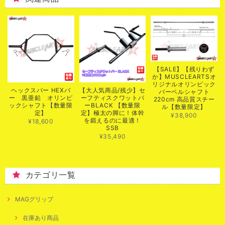
【SALE】【残りわず
か】MUSCLEARTSオ
リジナルオリンピック
ヘックスバー HEXバ
【大人気商品/残少】セ
バーベルシャフト
ー 黒亜鉛 オリンピ
ーフティスクワットバ
220cm 高品質スチー
ックシャフト【数量限
ーBLACK 【数量限
ル【数量限定】
定】
定】極太の脚に！体幹
¥38,900
を鍛えるのに最適！
¥18,600
SSB
¥35,490
カテゴリ一覧
MAGグリップ
在庫あり商品