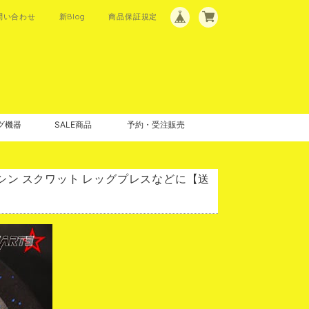
問い合わせ
新Blog
商品保証規定
グ機器
SALE商品
予約・受注販売
スマシン スクワット レッグプレスなどに【送