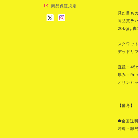
商品保証規定
見た目も
高品質ラ
20kgは
スクワッ
デッドリ
直径：45
厚み：9c
オリンピッ
【備考】
●全国送
沖縄・離