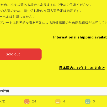
のため、小キズ等ある場合もありますので予めご了承ください。
での入荷のため、売り切れ後の次回入荷予定は未定です。
バーベルは付属しません。
まプレートは世界的な資材不足による原価高騰のため商品価格が上昇して
International shipping availa
Sold out
日本国内にお住まいの方向け
の評価
べて
24
4
0