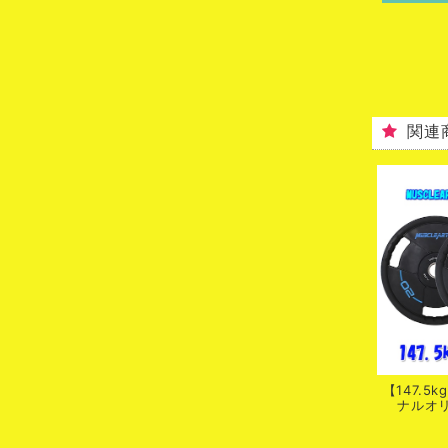
関連
【147.5
ナルオリ