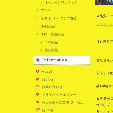
オールインワンラック
マシン
高品質ラバ
その他トレーニング機器
¥25,
SALE商品
予約・受注販売
【在庫終
予約商品
受注商品
Information
高品質ラ
About
20kg×2
旧Blog
計40kg
お問い合わせ
プライバシーポリシー
高重量を
特定商取引法に基づく表記
余分なプ
新Blog
セッティ