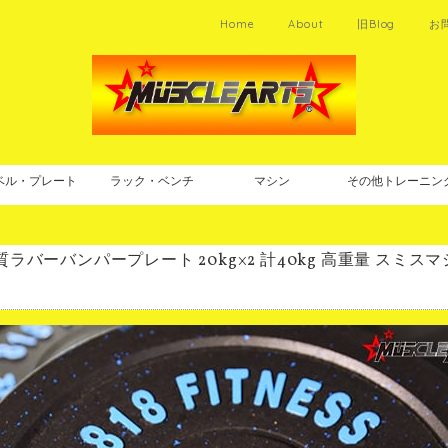
Home
About
旧Blog
お
ベル・プレート
ラック・ベンチ
マシン
その他トレーニン
質ラバーバンパープレート 20kg×2 計40kg 高重量 スミ