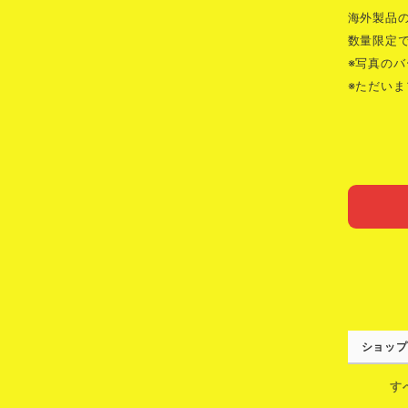
海外製品
数量限定
※写真の
※ただい
ショップ
す