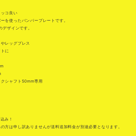
カッコ良い
バーを使ったバンパープレートです。
青のデザインです。
トやレッグプレス
フトに
cm
m
クシャフト50mm専用
料込み！
島の方は申し訳ありませんが送料追加料金が別途必要となります。