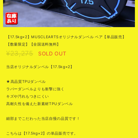
【17.5kg×2】MUSCLEARTSオリジナルダンベル ペア【単品販売】
【数量限定】【全国送料無料】
¥23,275
SOLD OUT
当店オリジナルダンベル【17.5kg×2】
★高品質TPUダンベル
ラバーダンベルよりも衝撃に強く
キズや汚れもつきにくい
高耐久性を備えた新素材TPUダンベル
細部までこだわった当店自慢の品質です！
こちらは【17.5kg×2】の単品販売です。