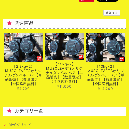
通報する
関連商品
【7.5kg×2】
【2.5kg×2】
【10kg×2】
MUSCLEARTSオリジ
MUSCLEARTSオリジ
MUSCLEARTSオリジ
ナルダンベル ペア【単
ナルダンベル ペア【単
ナルダンベル ペア【単
品販売】【数量限定】
品販売】【数量限定】
品販売】【数量限定】
【全国送料無料】
【全国送料無料】
【全国送料無料】
¥11,000
¥4,200
¥14,200
カテゴリ一覧
MAGグリップ