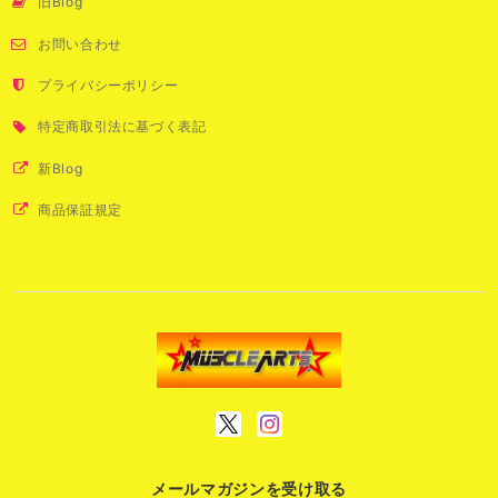
旧Blog
お問い合わせ
プライバシーポリシー
特定商取引法に基づく表記
新Blog
商品保証規定
メールマガジンを受け取る