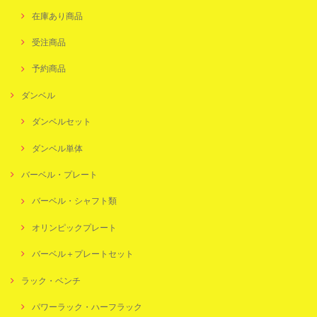
在庫あり商品
受注商品
予約商品
ダンベル
ダンベルセット
ダンベル単体
バーベル・プレート
バーベル・シャフト類
オリンピックプレート
バーベル＋プレートセット
ラック・ベンチ
パワーラック・ハーフラック