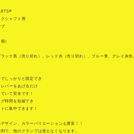
ARTS®
ックシャフト用
ンプ
４個）
ブラック黒（売り切れ）、レッド赤（売り切れ）、ブルー青、グレイ灰色
チでしっかりと固定でき
もレバーをあげるだけ
していて安全です！
ング時間を短縮でき
ットに集中できます！
いデザイン、カラーバリエーションも豊富！！
便利で、他のクランプは使えなくなります。