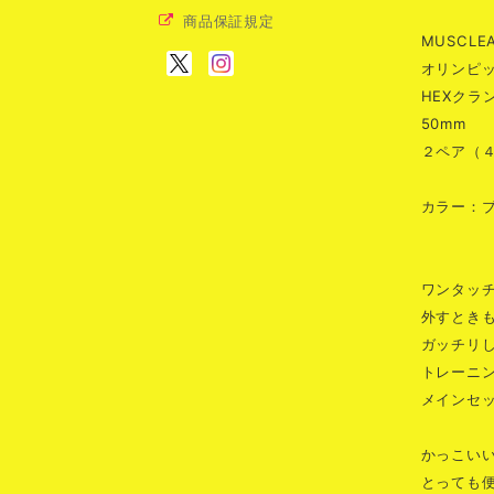
商品保証規定
MUSCLE
オリンピ
HEXクラ
50mm
２ペア（
カラー：
ワンタッ
外すとき
ガッチリ
トレーニ
メインセ
かっこい
とっても