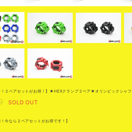
！２ペアセットがお得！】★HEXクランプ２ペア★オリンピックシャフ
0
SOLD OUT
加！今なら２ペアセットがお得です！】