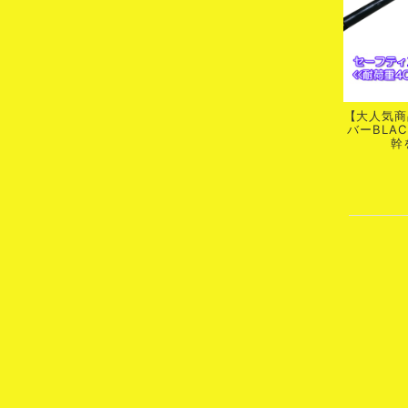
【大人気商
バーBLA
幹