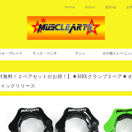
Home
About
旧Blog
お
ベル・プレート
ラック・ベンチ
マシン
その他トレーニン
料無料！２ペアセットがお得！】★HEXクランプ２ペア★オ
クイックリリース