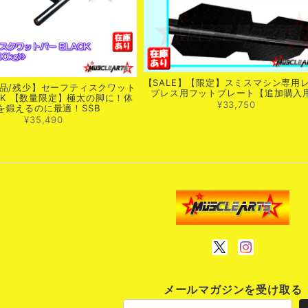
【SALE】【限定】スミスマシン専用
品/残少】セーフティスクワット
プレス用フットプレート【追加購入
CK 【数量限定】極太の脚に！体
¥33,750
を鍛えるのに最適！SSB
¥35,490
メールマガジンを受け取る