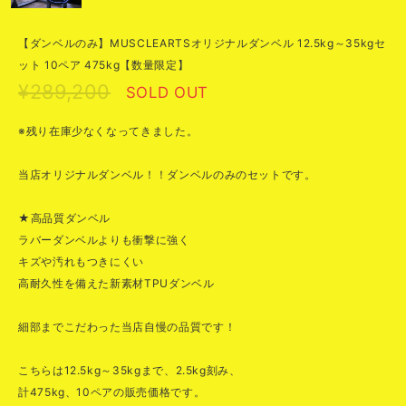
【ダンベルのみ】MUSCLEARTSオリジナルダンベル 12.5kg～35kgセ
ット 10ペア 475kg【数量限定】
¥289,200
SOLD OUT
※残り在庫少なくなってきました。
当店オリジナルダンベル！！ダンベルのみのセットです。
★高品質ダンベル
ラバーダンベルよりも衝撃に強く
キズや汚れもつきにくい
高耐久性を備えた新素材TPUダンベル
細部までこだわった当店自慢の品質です！
こちらは12.5kg～35kgまで、2.5kg刻み、
計475kg、10ペアの販売価格です。