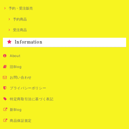
予約・受注販売
予約商品
受注商品
Information
About
旧Blog
お問い合わせ
プライバシーポリシー
特定商取引法に基づく表記
新Blog
商品保証規定