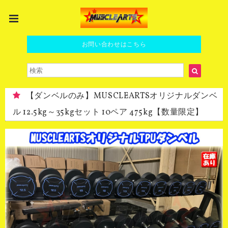
お問い合わせはこちら
【ダンベルのみ】MUSCLEARTSオリジナルダンベ
ル 12.5kg～35kgセット 10ペア 475kg【数量限定】